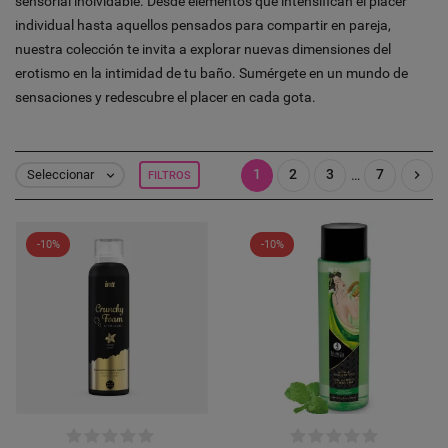
sensorial inolvidable. Desde elementos que intensifican el placer
individual hasta aquellos pensados para compartir en pareja,
nuestra colección te invita a explorar nuevas dimensiones del
erotismo en la intimidad de tu baño. Sumérgete en un mundo de
sensaciones y redescubre el placer en cada gota.
1
2
3
7

…
Seleccionar
FILTROS

-10%
-10%