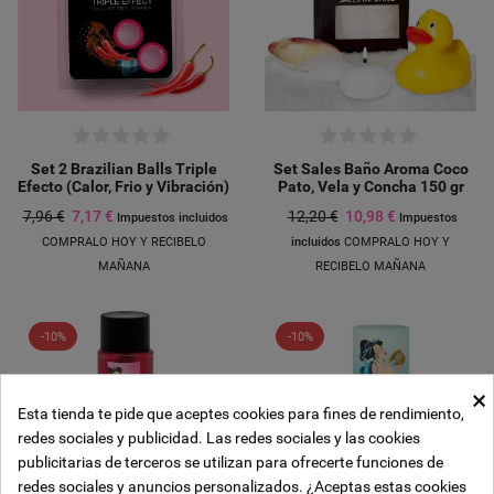
Set 2 Brazilian Balls Triple
Set Sales Baño Aroma Coco
Efecto (Calor, Frio y Vibración)
Pato, Vela y Concha 150 gr
7,96 €
7,17 €
12,20 €
10,98 €
Impuestos incluidos
Impuestos
COMPRALO HOY Y RECIBELO
incluidos
COMPRALO HOY Y
MAÑANA
RECIBELO MAÑANA
-10%
-10%
×
Esta tienda te pide que aceptes cookies para fines de rendimiento,
Crear lista de deseos
redes sociales y publicidad. Las redes sociales y las cookies
((modalTitle))
Iniciar sesión
publicitarias de terceros se utilizan para ofrecerte funciones de
Añadir a la lista de deseos
redes sociales y anuncios personalizados. ¿Aceptas estas cookies