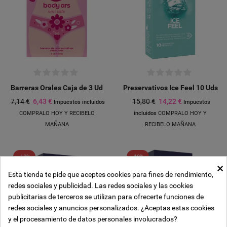
Barreras Orales Caja de 3 Ud
Preservativos Ice Feel 10 Uds
7,14 €
6,43 €
15,80 €
14,22 €
Impuestos incluidos
Impuestos
COMPRALO HOY Y RECIBELO
incluidos
COMPRALO HOY Y
MAÑANA
RECIBELO MAÑANA
-10%
-10%
×
Esta tienda te pide que aceptes cookies para fines de rendimiento,
Crear lista de deseos
redes sociales y publicidad. Las redes sociales y las cookies
((modalTitle))
Iniciar sesión
publicitarias de terceros se utilizan para ofrecerte funciones de
Añadir a la lista de deseos
redes sociales y anuncios personalizados. ¿Aceptas estas cookies
Nombre de la lista de deseos
y el procesamiento de datos personales involucrados?
((confirmMessage))
Debe iniciar sesión para guardar productos en su lista de deseos.