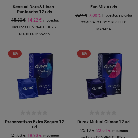
Sensual Dots & Lines -
Fun Mix 6 uds
Punteados 12 uds
8,74 €
7,86 €
Impuestos incluidos
15,80 €
14,22 €
Impuestos
COMPRALO HOY Y RECIBELO
incluidos
COMPRALO HOY Y
MAÑANA
RECIBELO MAÑANA
-10%
-10%
Preservativos Extra Seguro 12
Durex Mutual Clímax 12 ud
ud
25,12 €
22,61 €
Impuestos
21,03 €
18,93 €
Impuestos
incluidos
COMPRALO HOY Y