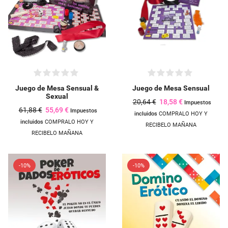
Juego de Mesa Sensual &
Juego de Mesa Sensual
Sexual
20,64 €
18,58 €
Impuestos
61,88 €
55,69 €
Impuestos
incluidos
COMPRALO HOY Y
incluidos
COMPRALO HOY Y
RECIBELO MAÑANA
RECIBELO MAÑANA
-10%
-10%
Crear lista de deseos
((modalTitle))
Iniciar sesión
Añadir a la lista de deseos
Nombre de la lista de deseos