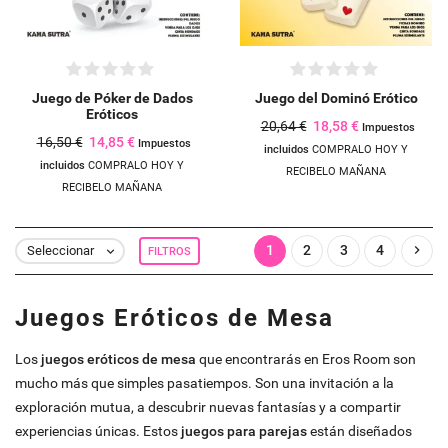
((confirmMessage))
Debe iniciar sesión para guardar productos en su lista de deseos.
add_circle_outline
CREAR NUEVA LISTA
((CANCELTEXT))
INICIAR SESIÓN
((MODALDELETETEXT))
CANCELAR
Juego de Póker de Dados
Juego del Dominó Erótico
Eróticos
20,64 €
18,58 €
Impuestos
CREAR LISTA DE DESEOS
CANCELAR
16,50 €
14,85 €
Impuestos
incluidos
COMPRALO HOY Y
incluidos
COMPRALO HOY Y
RECIBELO MAÑANA
RECIBELO MAÑANA
1
2
3
4

Seleccionar
FILTROS

Juegos Eróticos de Mesa
Los
juegos eróticos de mesa
que encontrarás en Eros Room son
mucho más que simples pasatiempos. Son una invitación a la
exploración mutua, a descubrir nuevas fantasías y a compartir
experiencias únicas. Estos
juegos para parejas
están diseñados