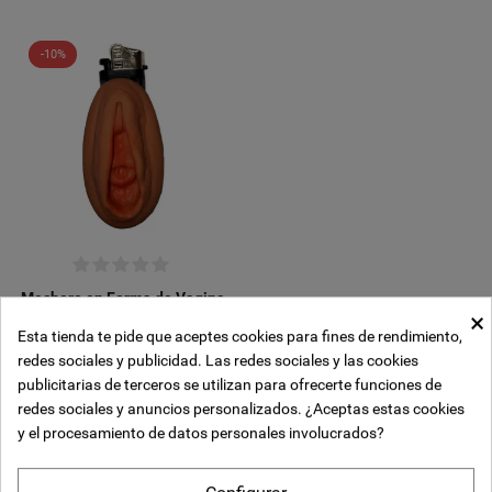
-10%
Mechero en Forma de Vagina
Mulato
×
Esta tienda te pide que aceptes cookies para fines de rendimiento,
Crear lista de deseos
3,63 €
3,27 €
Impuestos incluidos
redes sociales y publicidad. Las redes sociales y las cookies
COMPRALO HOY Y RECIBELO
((modalTitle))
Iniciar sesión
publicitarias de terceros se utilizan para ofrecerte funciones de
MAÑANA
Añadir a la lista de deseos
redes sociales y anuncios personalizados. ¿Aceptas estas cookies
Nombre de la lista de deseos
y el procesamiento de datos personales involucrados?
((confirmMessage))
Debe iniciar sesión para guardar productos en su lista de deseos.
1
Seleccionar
