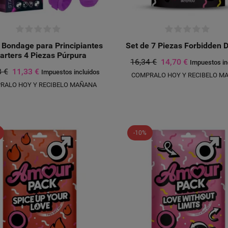
 Bondage para Principiantes
Set de 7 Piezas Forbidden 
tarters 4 Piezas Púrpura
16,34 €
14,70 €
Impuestos in
8 €
11,33 €
Impuestos incluidos
COMPRALO HOY Y RECIBELO M
RALO HOY Y RECIBELO MAÑANA
-10%