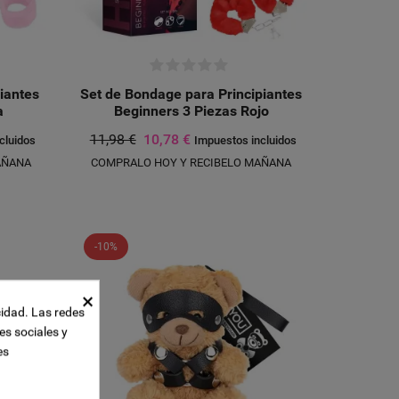
iantes
Set de Bondage para Principiantes
a
Beginners 3 Piezas Rojo
11,98 €
10,78 €
cluidos
Impuestos incluidos
AÑANA
COMPRALO HOY Y RECIBELO MAÑANA
-10%
×
cidad. Las redes
es sociales y
es
UEVA LISTA