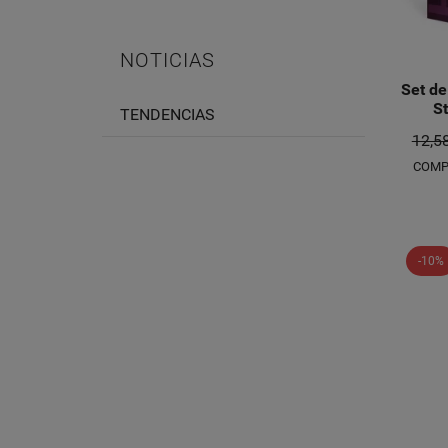
NOTICIAS
Set de
S
TENDENCIAS
12,5
COMP
-10%