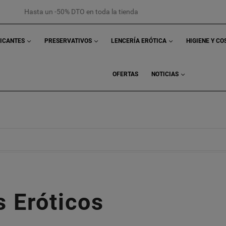
Hasta un -50% DTO en toda la tienda
RICANTES
PRESERVATIVOS
LENCERÍA ERÓTICA
HIGIENE Y C
OFERTAS
NOTICIAS
 Eróticos