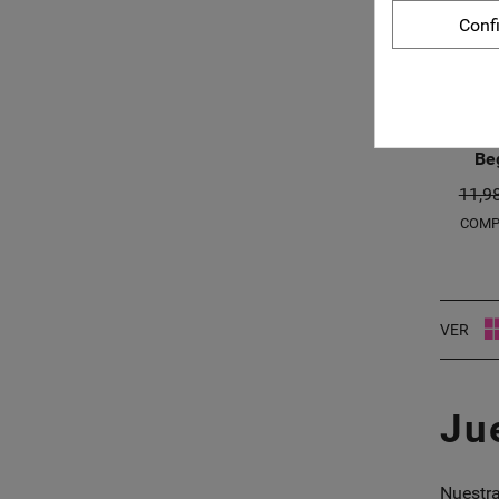
Conf
Set de
Be
11,9
COMP
VER
Ju
Nuestra