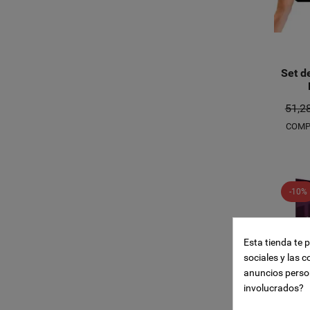
Set d
51,2
COMP
Crear l
-10%
((modal
Iniciar
Añadir 
Esta tienda te 
Nombre de la li
sociales y las c
((confirmMessa
Debe iniciar ses
anuncios perso
involucrados?