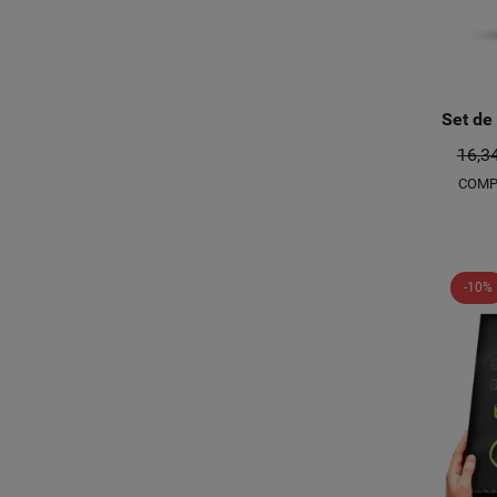
Set de
16,3
COMP
-10%