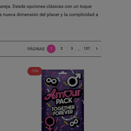
pareja. Desde opciones clásicas con un toque
a nueva dimensión del placer y la complicidad a
…

1
2
3
137
PÁGINAS
-10%