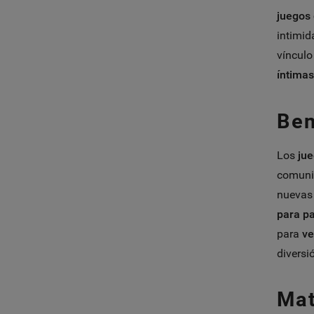
juegos
intimid
víncul
íntimas
Ben
Los
jue
comunic
nuevas 
para pa
para
ve
diversi
Mat