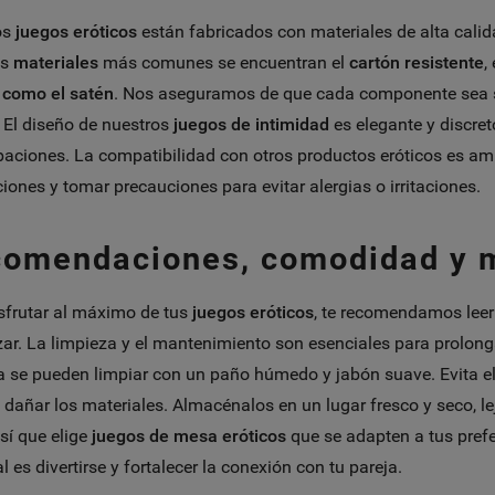
os
juegos eróticos
están fabricados con materiales de alta calid
os
materiales
más comunes se encuentran el
cartón resistente
,
 como el satén
. Nos aseguramos de que cada componente sea seg
. El diseño de nuestros
juegos de intimidad
es elegante y discret
aciones. La compatibilidad con otros productos eróticos es a
ciones y tomar precauciones para evitar alergias o irritaciones.
omendaciones, comodidad y 
sfrutar al máximo de tus
juegos eróticos
, te recomendamos leer
r. La limpieza y el mantenimiento son esenciales para prolongar
 se pueden limpiar con un paño húmedo y jabón suave. Evita e
dañar los materiales. Almacénalos en un lugar fresco y seco, lej
así que elige
juegos de mesa eróticos
que se adapten a tus prefe
l es divertirse y fortalecer la conexión con tu pareja.