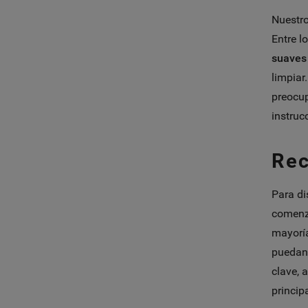
Nuestr
Entre l
suaves
limpiar
preocup
instruc
Rec
Para di
comenza
mayoría
puedan 
clave, 
principa