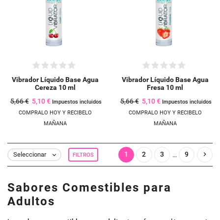
Crear lista de deseos
((modalTitle))
Iniciar sesión
Añadir a la lista de deseos
Nombre de la lista de deseos
((confirmMessage))
Debe iniciar sesión para guardar productos en su lista de deseos.
add_circle_outline
CREAR NUEVA LISTA
Vibrador Líquido Base Agua
Vibrador Líquido Base Agua
((CANCELTEXT))
INICIAR SESIÓN
((MODALDELETETEXT))
CANCELAR
Cereza 10 ml
Fresa 10 ml
5,66 €
5,10 €
5,66 €
5,10 €
CREAR LISTA DE DESEOS
CANCELAR
Impuestos incluidos
Impuestos incluidos
COMPRALO HOY Y RECIBELO
COMPRALO HOY Y RECIBELO
MAÑANA
MAÑANA
1
2
3
9

…
Seleccionar
FILTROS

Sabores Comestibles para
Adultos