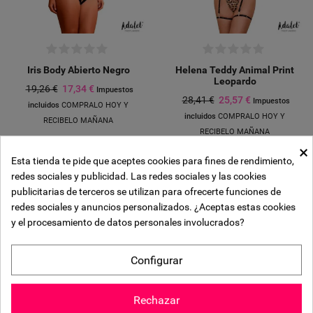
Iris Body Abierto Negro
Helena Teddy Animal Print
Leopardo
19,26 €
17,34 €
Impuestos
28,41 €
25,57 €
Impuestos
incluidos
COMPRALO HOY Y
incluidos
COMPRALO HOY Y
RECIBELO MAÑANA
RECIBELO MAÑANA
×
Esta tienda te pide que aceptes cookies para fines de rendimiento,
Crear lista de deseos
redes sociales y publicidad. Las redes sociales y las cookies
-10%
-10%
((modalTitle))
Iniciar sesión
publicitarias de terceros se utilizan para ofrecerte funciones de
Añadir a la lista de deseos
redes sociales y anuncios personalizados. ¿Aceptas estas cookies
Nombre de la lista de deseos
y el procesamiento de datos personales involucrados?
((confirmMessage))
Debe iniciar sesión para guardar productos en su lista de deseos.
Configurar
add_circle_outline
CREAR NUEVA LISTA
((CANCELTEXT))
INICIAR SESIÓN
((MODALDELETETEXT))
CANCELAR
Rechazar
CREAR LISTA DE DESEOS
CANCELAR