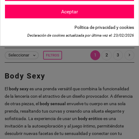
Veronica Tedyy con Cadenas
Zoa Teddy con Ligas
Aceptar
y Choker
22,75 €
20,47 €
Impuestos
26,26 €
23,63 €
Impuestos
incluidos
COMPRALO HOY Y
Política de privacidad y cookies
incluidos
COMPRALO HOY Y
RECIBELO MAÑANA
Declaración de cookies actualizada por última vez el:
23/02/2026
RECIBELO MAÑANA
1
2
3

Seleccionar
FILTROS

Body Sexy
El
body sexy
es una prenda versátil que combina la funcionalidad
de la lencería con el atractivo de un diseño provocador. A diferencia
de otras piezas, el
body sensual
envuelve tu cuerpo en una sola
prenda, resaltando tus curvas y creando una silueta elegante y
sofisticada. La experiencia de usar un
body erótico
es una
invitación a la autoexploración y al juego íntimo, permitiéndote
descubrir nuevas facetas de tu sensualidad y conectar con tu