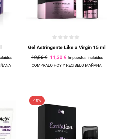
l
Gel Astringente Like a Virgin 15 ml
12,56 €
11,30 €
cluidos
Impuestos incluidos
AÑANA
COMPRALO HOY Y RECIBELO MAÑANA
-10%
UEVA LISTA