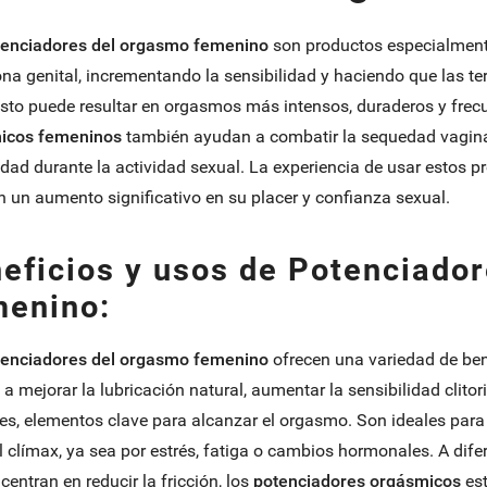
tenciadores del orgasmo femenino
son productos especialment
ona genital, incrementando la sensibilidad y haciendo que las t
Esto puede resultar en orgasmos más intensos, duraderos y fre
icos femeninos
también ayudan a combatir la sequedad vaginal,
ad durante la actividad sexual. La experiencia de usar estos p
n un aumento significativo en su placer y confianza sexual.
eficios y usos de Potenciado
enino:
tenciadores del orgasmo femenino
ofrecen una variedad de bene
a mejorar la lubricación natural, aumentar la sensibilidad clitori
es, elementos clave para alcanzar el orgasmo. Son ideales para
al clímax, ya sea por estrés, fatiga o cambios hormonales. A dif
centran en reducir la fricción, los
potenciadores orgásmicos
est