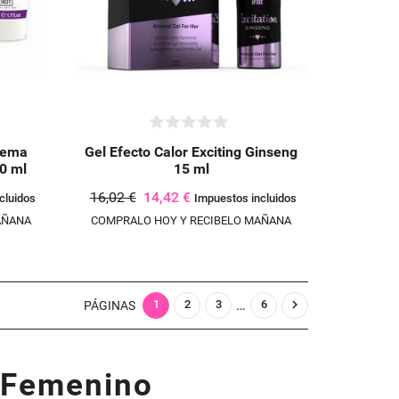
LETETEXT))
CANCELAR
CANCELAR
Crema
Gel Efecto Calor Exciting Ginseng
0 ml
15 ml
16,02 €
14,42 €
cluidos
Impuestos incluidos
AÑANA
COMPRALO HOY Y RECIBELO MAÑANA
…

1
2
3
6
PÁGINAS
 Femenino