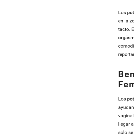
Los
po
en la z
tacto. 
orgásm
comodid
reporta
Ben
Fem
Los
po
ayudan 
vaginal
llegar 
solo se 