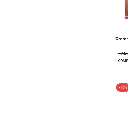
Crema
19,5
COMP
-10%