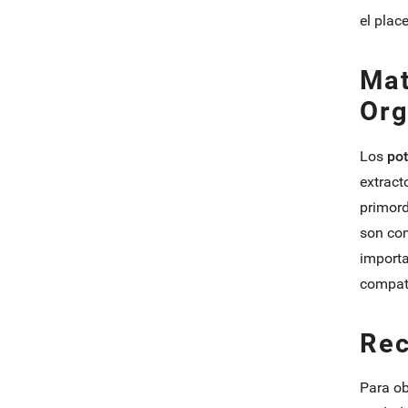
el plac
Mat
Org
Los
po
extract
primord
son com
importa
compati
Rec
Para ob