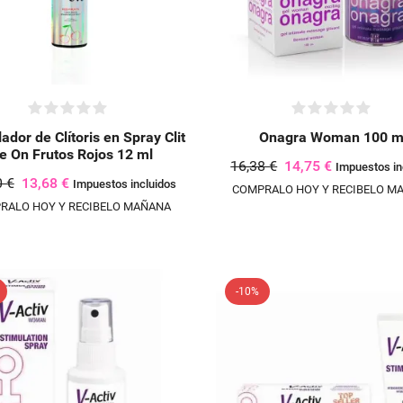
ador de Clítoris en Spray Clit
Onagra Woman 100 m
e On Frutos Rojos 12 ml
16,38 €
14,75 €
Impuestos in
0 €
13,68 €
Impuestos incluidos
COMPRALO HOY Y RECIBELO M
RALO HOY Y RECIBELO MAÑANA
ista de deseos
Title))
 sesión
-10%
a la lista de deseos
sta de deseos
ge))
ión para guardar productos en su lista de deseos.
add_circle_outline
CREAR N