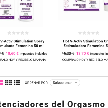
((CANCELTEXT))
INICIAR SESIÓN
((MODALDE
CREAR LISTA DE DESEOS
 V-Activ Stimulation Spray
Hot V-Activ Stimulation 
imulante Femenino 50 ml
Estimuladora Femenina 5
7 €
18,60 €
15,22 €
13,70 €
Impuestos incluidos
Impuestos in
RALO HOY Y RECIBELO MAÑANA
COMPRALO HOY Y RECIBELO M
Seleccionar

ORDENAR POR
tenciadores del Orgasmo