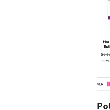
Hot
Est
20,6
COMP
VER
Po