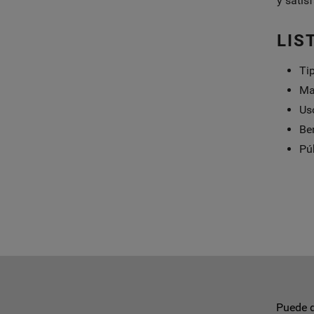
y satis
LIS
Ti
Ma
Us
Ben
Pú
Puede d