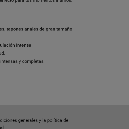
erfecto para tus momentos íntimos.
es, tapones anales de gran tamaño
mulación intensa
ud.
 intensas y completas.
diciones generales y la política de
ad