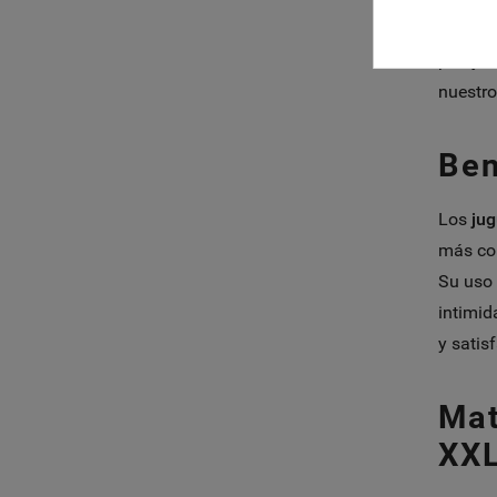
uso de
pareja.
nuestro
Ben
Los
jug
más com
Su uso 
intimid
y satis
Mat
XXL