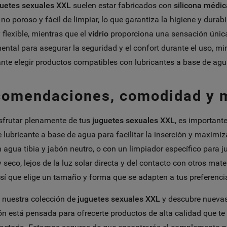
uetes sexuales XXL
suelen estar fabricados con
silicona médic
 no poroso y fácil de limpiar, lo que garantiza la higiene y durab
 flexible, mientras que el
vidrio
proporciona una sensación única 
ntal para asegurar la seguridad y el confort durante el uso, mini
nte elegir productos compatibles con lubricantes a base de agua
omendaciones, comodidad y 
sfrutar plenamente de tus
juguetes sexuales XXL
, es important
 lubricante a base de agua para facilitar la inserción y maximiz
 agua tibia y jabón neutro, o con un limpiador específico para 
y seco, lejos de la luz solar directa y del contacto con otros m
así que elige un tamaño y forma que se adapten a tus preferenci
 nuestra colección de
juguetes sexuales XXL
y descubre nuevas 
ón está pensada para ofrecerte productos de alta calidad que te