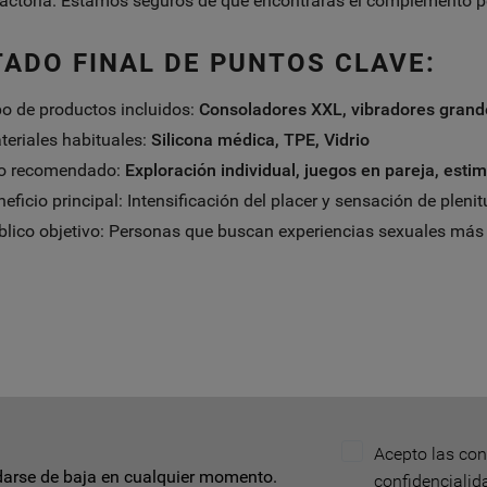
factoria. Estamos seguros de que encontrarás el complemento p
TADO FINAL DE PUNTOS CLAVE:
po de productos incluidos:
Consoladores XXL, vibradores grand
teriales habituales:
Silicona médica, TPE, Vidrio
o recomendado:
Exploración individual, juegos en pareja, esti
eficio principal: Intensificación del placer y sensación de plenit
blico objetivo: Personas que buscan experiencias sexuales más
Acepto las con
arse de baja en cualquier momento.
confidencialid