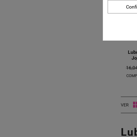
Conf
Lubr
Jo
16,0
COMP
VER
Lu