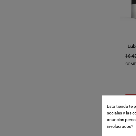
Lub
16,4
COMP
Crear l
((modal
Iniciar
-10%
Añadir 
Esta tienda te 
Nombre de la li
sociales y las c
((confirmMessa
Debe iniciar ses
anuncios perso
involucrados?