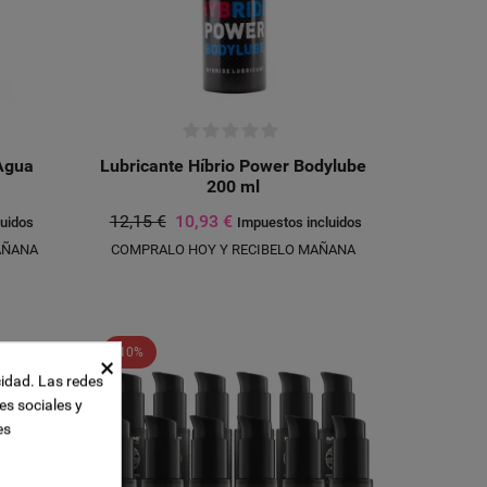
 Agua
Lubricante Híbrio Power Bodylube
200 ml
12,15 €
10,93 €
luidos
Impuestos incluidos
AÑANA
COMPRALO HOY Y RECIBELO MAÑANA
-10%
×
cidad. Las redes
es sociales y
es
UEVA LISTA