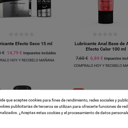
ricante Efecto Seco 15 ml
Lubricante Anal Base de
Efecto Calor 100 ml
3 €
14,79 €
Impuestos incluidos
7,60 €
6,84 €
Impuestos inc
RALO HOY Y RECIBELO MAÑANA
COMPRALO HOY Y RECIBELO M
ista de deseos
Title))
 sesión
-10%
a la lista de deseos
pide que aceptes cookies para fines de rendimiento, redes sociales y publi
sta de deseos
ookies publicitarias de terceros se utilizan para ofrecerte funciones de red
ge))
ión para guardar productos en su lista de deseos.
nalizados. ¿Aceptas estas cookies y el procesamiento de datos personal
add_circle_outline
CREAR N