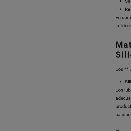
Se
Re
En comp
la fric
Mat
Sil
Los **l
Si
Los lub
adecuad
product
calidad