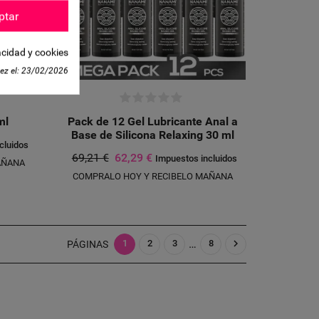
LETETEXT))
CANCELAR
ptar
CANCELAR
acidad y cookies
ez el:
23/02/2026
ml
Pack de 12 Gel Lubricante Anal a
Base de Silicona Relaxing 30 ml
cluidos
69,21 €
62,29 €
Impuestos incluidos
AÑANA
COMPRALO HOY Y RECIBELO MAÑANA
…

1
2
3
8
PÁGINAS