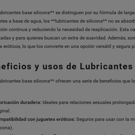
ubricantes base silicona** se distinguen por su fórmula de larga
ntes a base de agua, los **lubricantes de silicona** no se abso
ción continua y reduciendo la necesidad de reaplicación. Esta ca
adas y para quienes buscan un extra de suavidad. Además, son 
s eróticos, lo que los convierte en una opción versátil y segura 
eficios y usos de Lubricantes
ubricantes base silicona** ofrecen una serie de beneficios que 
bricación duradera:
Ideales para relaciones sexuales prolonga
inal.
mpatibilidad con juguetes eróticos:
Seguros para usar con la may
icona).