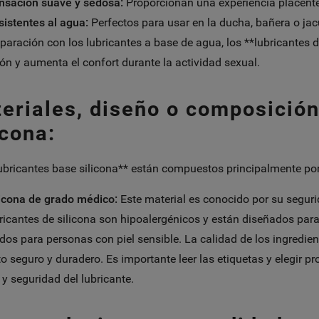
nsación suave y sedosa:
Proporcionan una experiencia placente
sistentes al agua:
Perfectos para usar en la ducha, bañera o jac
aración con los lubricantes a base de agua, los **lubricantes de
ción y aumenta el confort durante la actividad sexual.
eriales, diseño o composició
icona:
ubricantes base silicona** están compuestos principalmente por
licona de grado médico:
Este material es conocido por su segurid
ricantes de silicona son hipoalergénicos y están diseñados para m
os para personas con piel sensible. La calidad de los ingredie
o seguro y duradero. Es importante leer las etiquetas y elegir 
 y seguridad del lubricante.