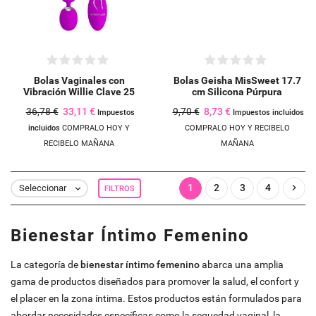
Crear lista de deseos
((modalTitle))
Iniciar sesión
Añadir a la lista de deseos
Nombre de la lista de deseos
Bolas Vaginales con
Bolas Geisha MisSweet 17.7
((confirmMessage))
Debe iniciar sesión para guardar productos en su lista de deseos.
Vibración Willie Clave 25
cm Silicona Púrpura
36,78 €
33,11 €
9,70 €
8,73 €
Impuestos
Impuestos incluidos
incluidos
COMPRALO HOY Y
COMPRALO HOY Y RECIBELO
add_circle_outline
CREAR NUEVA LISTA
RECIBELO MAÑANA
MAÑANA
((CANCELTEXT))
INICIAR SESIÓN
((MODALDELETETEXT))
CANCELAR
CREAR LISTA DE DESEOS
CANCELAR
1
2
3
4

Seleccionar
FILTROS

Bienestar Íntimo Femenino
La categoría de
bienestar íntimo femenino
abarca una amplia
gama de productos diseñados para promover la salud, el confort y
el placer en la zona íntima. Estos productos están formulados para
abordar necesidades específicas como la sequedad vaginal, la