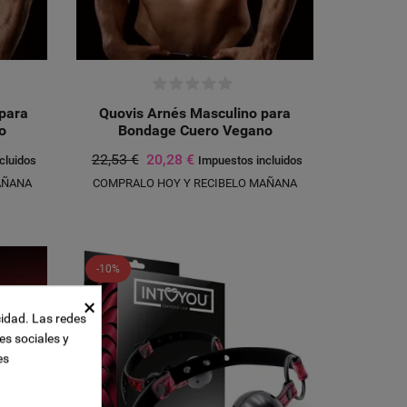
para
Quovis Arnés Masculino para
o
Bondage Cuero Vegano
22,53 €
20,28 €
cluidos
Impuestos incluidos
AÑANA
COMPRALO HOY Y RECIBELO MAÑANA
-10%
×
cidad. Las redes
es sociales y
es
UEVA LISTA