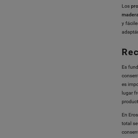
Los
pr
madera 
y fácil
adaptán
Rec
Es fund
consent
es impo
lugar f
product
En Eros
total s
consent