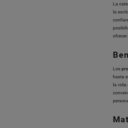
La cate
la exci
confian
posibil
ofrecer.
Ben
Los
pr
hasta e
la vida
convenc
persona
Mat