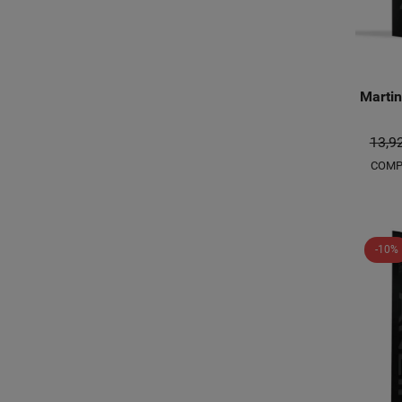
Martin
13,9
COMP
-10%