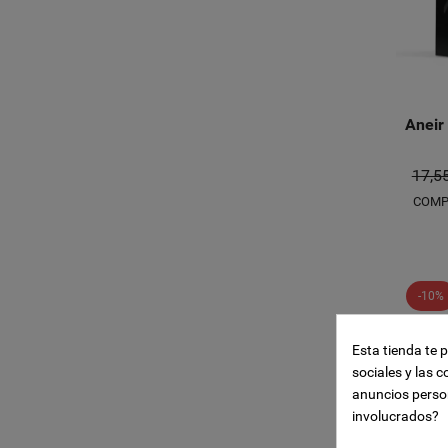
Aneir
17,5
COMP
Crear l
-10%
((modal
Iniciar
Añadir 
Esta tienda te 
Nombre de la li
sociales y las c
((confirmMessa
Debe iniciar ses
anuncios perso
involucrados?