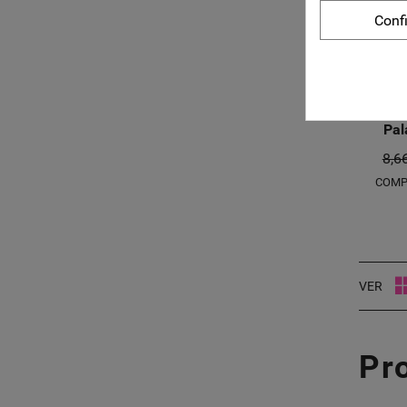
Conf
Pal
8,6
COMP
VER
Pr