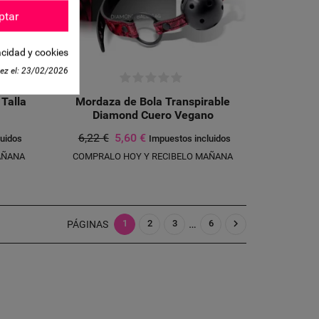
LETETEXT))
CANCELAR
ptar
CANCELAR
acidad y cookies
ez el:
23/02/2026
 Talla
Mordaza de Bola Transpirable
Diamond Cuero Vegano
6,22 €
5,60 €
luidos
Impuestos incluidos
AÑANA
COMPRALO HOY Y RECIBELO MAÑANA
…

1
2
3
6
PÁGINAS