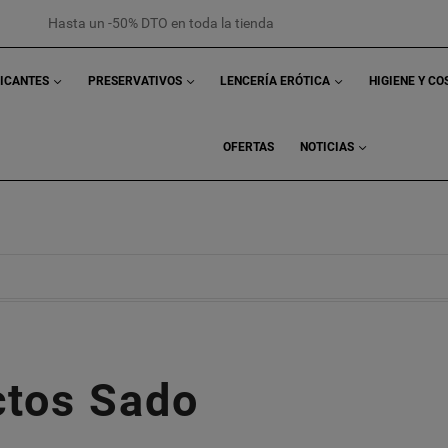
Hasta un -50% DTO en toda la tienda
RICANTES
PRESERVATIVOS
LENCERÍA ERÓTICA
HIGIENE Y C
OFERTAS
NOTICIAS
ctos Sado