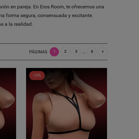
exión en pareja. En Eros Room, te ofrecemos una
 una forma segura, consensuada y excitante.
s a la realidad.
…

1
2
3
6
PÁGINAS
-10%