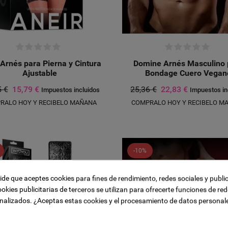
 Arnés para Pierna y Cintura
Domine Arnés Masculino 
Ajustable
Bondage Cuero Vegan
5 €
15,79 €
25,36 €
22,83 €
Impuestos incluidos
Impuestos in
RALO HOY Y RECIBELO MAÑANA
COMPRALO HOY Y RECIBELO M
ista de deseos
-10%
Title))
 sesión
a la lista de deseos
pide que aceptes cookies para fines de rendimiento, redes sociales y publi
sta de deseos
ookies publicitarias de terceros se utilizan para ofrecerte funciones de red
ge))
ión para guardar productos en su lista de deseos.
nalizados. ¿Aceptas estas cookies y el procesamiento de datos personal
add_circle_outline
CREAR N