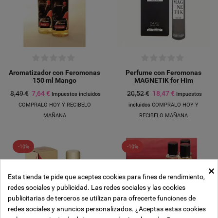
Aromatizador con Feromonas
Perfume con Feromonas
150 ml Mango
MAGNETIK for Him
8,49 €
7,64 €
20,52 €
18,47 €
Impuestos incluidos
Impuestos
COMPRALO HOY Y RECIBELO
incluidos
COMPRALO HOY Y
MAÑANA
RECIBELO MAÑANA
-10%
-10%
×
Esta tienda te pide que aceptes cookies para fines de rendimiento,
Crear lista de deseos
redes sociales y publicidad. Las redes sociales y las cookies
((modalTitle))
Iniciar sesión
publicitarias de terceros se utilizan para ofrecerte funciones de
Añadir a la lista de deseos
redes sociales y anuncios personalizados. ¿Aceptas estas cookies
Nombre de la lista de deseos