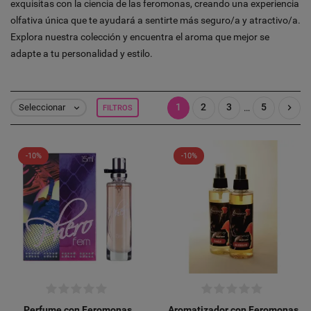
exquisitas con la ciencia de las feromonas, creando una experiencia
olfativa única que te ayudará a sentirte más seguro/a y atractivo/a.
Explora nuestra colección y encuentra el aroma que mejor se
adapte a tu personalidad y estilo.
1
2
3
5

…
Seleccionar
FILTROS

-10%
-10%
Perfume con Feromonas
Aromatizador con Feromonas