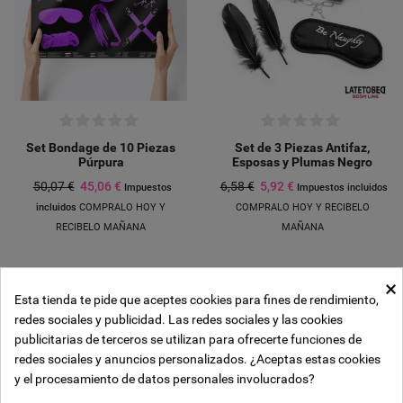
Set Bondage de 10 Piezas
Set de 3 Piezas Antifaz,
Púrpura
Esposas y Plumas Negro
50,07 €
45,06 €
6,58 €
5,92 €
Impuestos
Impuestos incluidos
incluidos
COMPRALO HOY Y
COMPRALO HOY Y RECIBELO
RECIBELO MAÑANA
MAÑANA
×
-10%
-10%
Esta tienda te pide que aceptes cookies para fines de rendimiento,
Crear lista de deseos
redes sociales y publicidad. Las redes sociales y las cookies
((modalTitle))
Iniciar sesión
publicitarias de terceros se utilizan para ofrecerte funciones de
Añadir a la lista de deseos
redes sociales y anuncios personalizados. ¿Aceptas estas cookies
Nombre de la lista de deseos
y el procesamiento de datos personales involucrados?
((confirmMessage))
Debe iniciar sesión para guardar productos en su lista de deseos.