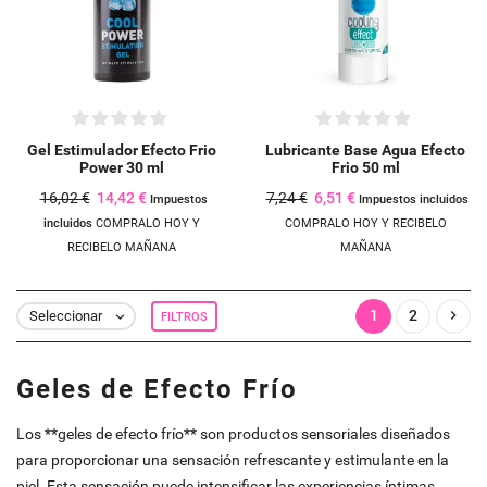
((confirmMessage))
Debe iniciar sesión para guardar productos en su lista de deseos.
add_circle_outline
CREAR NUEVA LISTA
((CANCELTEXT))
INICIAR SESIÓN
((MODALDELETETEXT))
CANCELAR
CREAR LISTA DE DESEOS
CANCELAR
Gel Estimulador Efecto Frio
Lubricante Base Agua Efecto
Power 30 ml
Frio 50 ml
16,02 €
14,42 €
7,24 €
6,51 €
Impuestos
Impuestos incluidos
incluidos
COMPRALO HOY Y
COMPRALO HOY Y RECIBELO
RECIBELO MAÑANA
MAÑANA
1
2

Seleccionar
FILTROS

Geles de Efecto Frío
Los **geles de efecto frío** son productos sensoriales diseñados
para proporcionar una sensación refrescante y estimulante en la
piel. Esta sensación puede intensificar las experiencias íntimas,