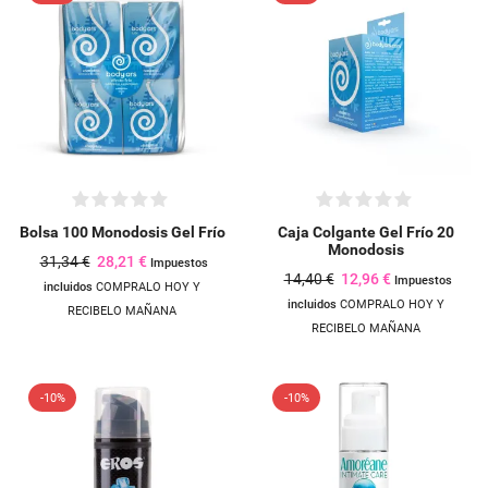
Bolsa 100 Monodosis Gel Frío
Caja Colgante Gel Frío 20
Monodosis
31,34 €
28,21 €
Impuestos
14,40 €
12,96 €
Impuestos
incluidos
COMPRALO HOY Y
incluidos
COMPRALO HOY Y
RECIBELO MAÑANA
RECIBELO MAÑANA
Crear lista de deseos
-10%
-10%
((modalTitle))
Iniciar sesión
Añadir a la lista de deseos
Nombre de la lista de deseos