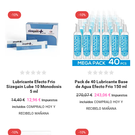
-10%
-10%
Lubricante Efecto Frio
Pack de 40 Lubricante Base
Sizegain Lube 10 Monodosis
de Agua Efecto Frio 150 ml
5 ml
270,07 €
243,06 €
Impuestos
14,40 €
12,96 €
Impuestos
incluidos
COMPRALO HOY Y
incluidos
COMPRALO HOY Y
RECIBELO MAÑANA
RECIBELO MAÑANA
-10%
-10%