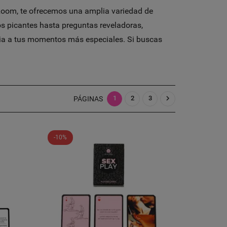
Room, te ofrecemos una amplia variedad de
os picantes hasta preguntas reveladoras,
cia a tus momentos más especiales. Si buscas

1
2
3
PÁGINAS
-10%