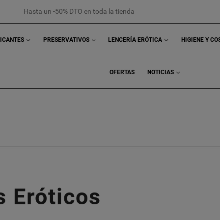
Hasta un -50% DTO en toda la tienda
RICANTES
PRESERVATIVOS
LENCERÍA ERÓTICA
HIGIENE Y C
OFERTAS
NOTICIAS
 Eróticos