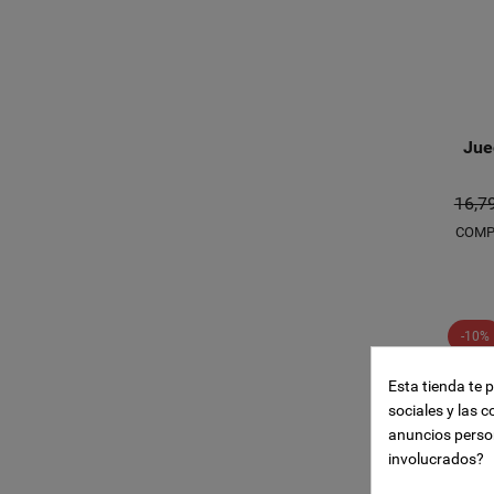
Jue
16,7
COMP
Crear l
-10%
((modal
Iniciar
Añadir 
Esta tienda te 
Nombre de la li
sociales y las c
((confirmMessa
Debe iniciar ses
anuncios perso
involucrados?