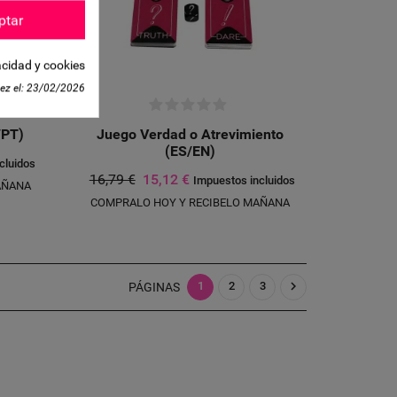
LETETEXT))
CANCELAR
ptar
CANCELAR
acidad y cookies
ez el:
23/02/2026
/PT)
Juego Verdad o Atrevimiento
(ES/EN)
cluidos
16,79 €
15,12 €
Impuestos incluidos
AÑANA
COMPRALO HOY Y RECIBELO MAÑANA

1
2
3
PÁGINAS