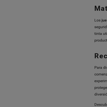
Mat
Los
jue
segurid
tinta u
product
Rec
Para di
comenza
experim
protege
diversió
Descubr