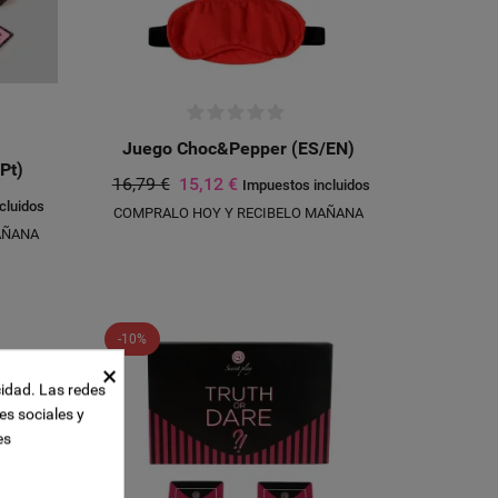
e
Juego Choc&Pepper (ES/EN)
Pt)
16,79 €
15,12 €
Impuestos incluidos
cluidos
COMPRALO HOY Y RECIBELO MAÑANA
AÑANA
-10%
×
cidad. Las redes
es sociales y
es
UEVA LISTA