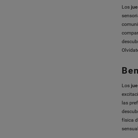
Los
jue
sensori
comunic
compart
descubr
Olvídat
Ben
Los
jue
excitac
las pre
descubr
física d
sensual