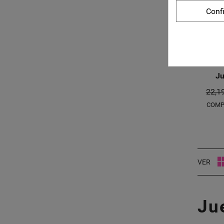
Conf
Ju
22,1
COMP
VER
Ju