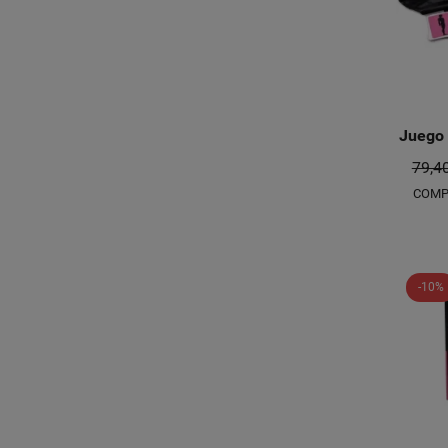
Juego 
79,4
COMP
-10%