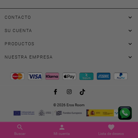

CONTACTO

SU CUENTA

PRODUCTOS

NUESTRA EMPRESA
Facebook
Instagram
TikTok
© 2026 Eros Room
favorite
search
person
Lista de deseos
Buscar
Mi cuenta