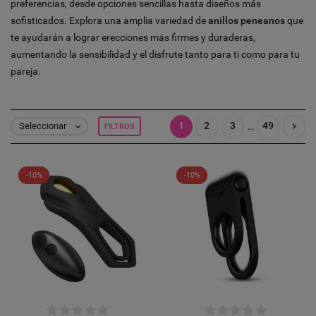
preferencias, desde opciones sencillas hasta diseños más
sofisticados. Explora una amplia variedad de
anillos peneanos
que
te ayudarán a lograr erecciones más firmes y duraderas,
aumentando la sensibilidad y el disfrute tanto para ti como para tu
pareja.
1
2
3
49

…
Seleccionar
FILTROS

-10%
-10%