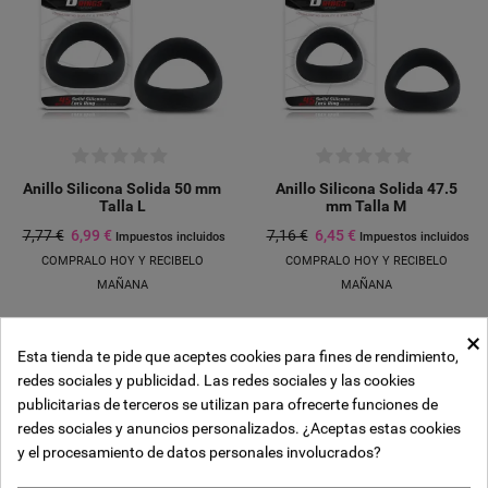
Anillo Silicona Solida 50 mm
Anillo Silicona Solida 47.5
Talla L
mm Talla M
7,77 €
6,99 €
7,16 €
6,45 €
Impuestos incluidos
Impuestos incluidos
COMPRALO HOY Y RECIBELO
COMPRALO HOY Y RECIBELO
MAÑANA
MAÑANA
×
-10%
-10%
Esta tienda te pide que aceptes cookies para fines de rendimiento,
Crear lista de deseos
redes sociales y publicidad. Las redes sociales y las cookies
((modalTitle))
Iniciar sesión
publicitarias de terceros se utilizan para ofrecerte funciones de
Añadir a la lista de deseos
redes sociales y anuncios personalizados. ¿Aceptas estas cookies
Nombre de la lista de deseos
y el procesamiento de datos personales involucrados?
((confirmMessage))
Debe iniciar sesión para guardar productos en su lista de deseos.