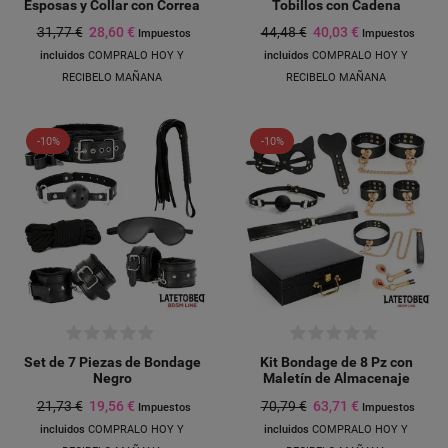
Esposas y Collar con Correa
Tobillos con Cadena
31,77 €
28,60 €
44,48 €
40,03 €
Impuestos
Impuestos
incluidos
COMPRALO HOY Y
incluidos
COMPRALO HOY Y
RECIBELO MAÑANA
RECIBELO MAÑANA
-10%
-10%
Set de 7 Piezas de Bondage
Kit Bondage de 8 Pz con
Negro
Maletín de Almacenaje
21,73 €
19,56 €
70,79 €
63,71 €
Impuestos
Impuestos
incluidos
COMPRALO HOY Y
incluidos
COMPRALO HOY Y