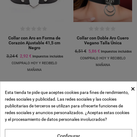
Collar con Aro en Forma de
Collar con Doble Aro Cuero
Corazón Ajustable 41,5 cm
Vegano Talla Única
Negro
6,51 €
5,86 €
Impuestos incluidos
3,24 €
2,92 €
Impuestos incluidos
COMPRALO HOY Y RECIBELO
COMPRALO HOY Y RECIBELO
MAÑANA
MAÑANA
×
-10%
-10%
Esta tienda te pide que aceptes cookies para fines de rendimiento,
Crear lista de deseos
redes sociales y publicidad. Las redes sociales y las cookies
((modalTitle))
Iniciar sesión
publicitarias de terceros se utilizan para ofrecerte funciones de
Añadir a la lista de deseos
redes sociales y anuncios personalizados. ¿Aceptas estas cookies
Nombre de la lista de deseos
y el procesamiento de datos personales involucrados?
((confirmMessage))
Debe iniciar sesión para guardar productos en su lista de deseos.
Configurar