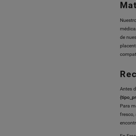
Mat
Nuestr
médica,
de nues
placent
compati
Rec
Antes d
{tipo_p
Para ma
fresco,
encontr
En Eros