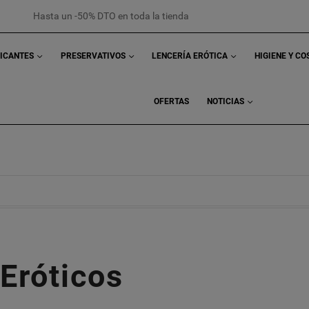
Hasta un -50% DTO en toda la tienda
RICANTES
PRESERVATIVOS
LENCERÍA ERÓTICA
HIGIENE Y C
OFERTAS
NOTICIAS
Eróticos