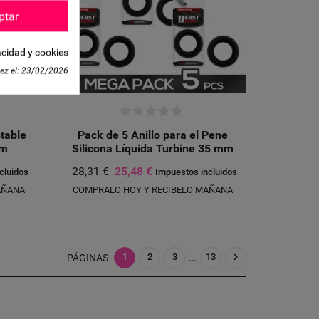
LETETEXT))
CANCELAR
ptar
CANCELAR
acidad y cookies
ez el:
23/02/2026
table
Pack de 5 Anillo para el Pene
cm
Silicona Líquida Turbine 35 mm
28,31 €
25,48 €
cluidos
Impuestos incluidos
AÑANA
COMPRALO HOY Y RECIBELO MAÑANA
…

1
2
3
13
PÁGINAS