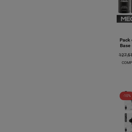
Pack 
Base 
127,5
COMP
-10%