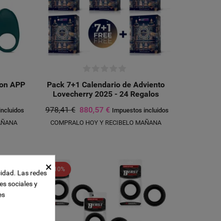
con APP
Pack 7+1 Calendario de Adviento
Lovecherry 2025 - 24 Regalos
978,41 €
880,57 €
incluidos
Impuestos incluidos
AÑANA
COMPRALO HOY Y RECIBELO MAÑANA
×
-10%
cidad. Las redes
es sociales y
es
UEVA LISTA