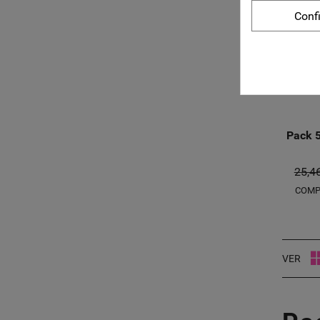
Conf
Pack 
25,4
COMP
VER