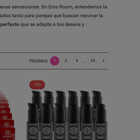
nuevas sensaciones. En Eros Room, entendemos la
dos tanto para parejas que buscan reavivar la
 perfecto
que se adapte a tus deseos y
…

1
2
3
13
PÁGINAS
-10%