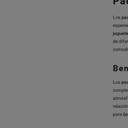
Pa
Los
pac
experie
juguete
de dife
comodid
Ben
Los
pac
complem
atmósfe
relació
para
{u