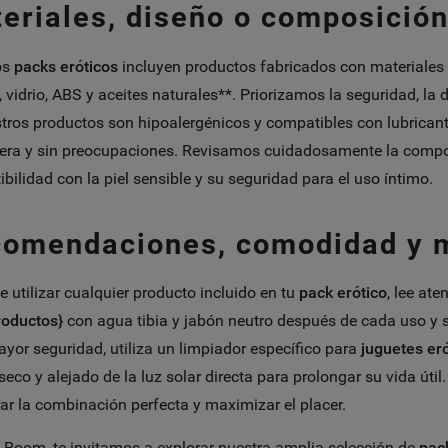
eriales, diseño o composición
os
packs eróticos
incluyen productos fabricados con materiales 
 vidrio, ABS y aceites naturales**. Priorizamos la seguridad, la 
tros productos son hipoalergénicos y compatibles con lubrican
era y sin preocupaciones. Revisamos cuidadosamente la compos
bilidad con la piel sensible y su seguridad para el uso íntimo.
omendaciones, comodidad y 
e utilizar cualquier producto incluido en tu
pack erótico
, lee at
roductos}
con agua tibia y jabón neutro después de cada uso y 
yor seguridad, utiliza un limpiador específico para
juguetes er
 seco y alejado de la luz solar directa para prolongar su vida úti
ar la combinación perfecta y maximizar el placer.
 Room, te invitamos a explorar nuestra amplia selección de
pac