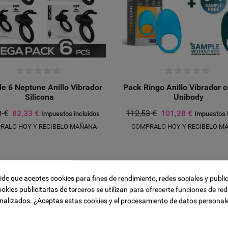
e 6 Neptune Anillo Vibrador
Pack Ringo Anillo Vibrador 
Silicona
Unibody
8 €
82,33 €
112,53 €
101,28 €
Impuestos incluidos
Impuestos 
RALO HOY Y RECIBELO MAÑANA
COMPRALO HOY Y RECIBELO M
ista de deseos
Title))
 sesión
a la lista de deseos
-10%
pide que aceptes cookies para fines de rendimiento, redes sociales y publi
sta de deseos
ookies publicitarias de terceros se utilizan para ofrecerte funciones de red
ge))
ión para guardar productos en su lista de deseos.
nalizados. ¿Aceptas estas cookies y el procesamiento de datos personal
add_circle_outline
CREAR N