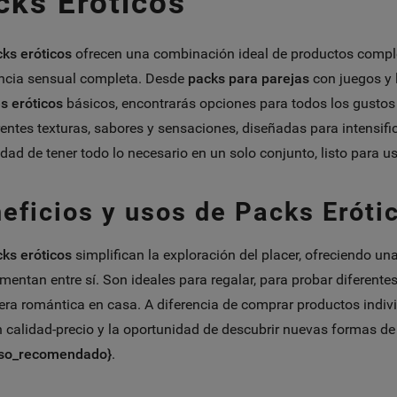
cks Eróticos
ks eróticos
ofrecen una combinación ideal de productos comple
ncia sensual completa. Desde
packs para parejas
con juegos y 
s eróticos
básicos, encontrarás opciones para todos los gustos y
rentes texturas, sabores y sensaciones, diseñadas para intensific
ad de tener todo lo necesario en un solo conjunto, listo para usa
eficios y usos de Packs Eróti
ks eróticos
simplifican la exploración del placer, ofreciendo u
entan entre sí. Son ideales para regalar, para probar diferente
ra romántica en casa. A diferencia de comprar productos indivi
n calidad-precio y la oportunidad de descubrir nuevas formas de d
so_recomendado}
.