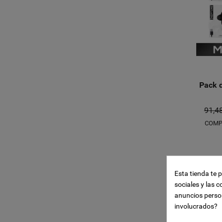
Pack d
91,4
COMP
Crear l
((modal
Iniciar
Añadir 
-10%
Esta tienda te 
Nombre de la li
sociales y las c
((confirmMessa
Debe iniciar ses
anuncios perso
involucrados?